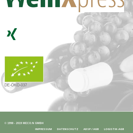
DE-ÖKO-037
© 1998 - 2019 MECO.N GMBH
IMPRESSUM
DATENSCHUTZ
ADSP / AGB
LOGISTIK-AGB