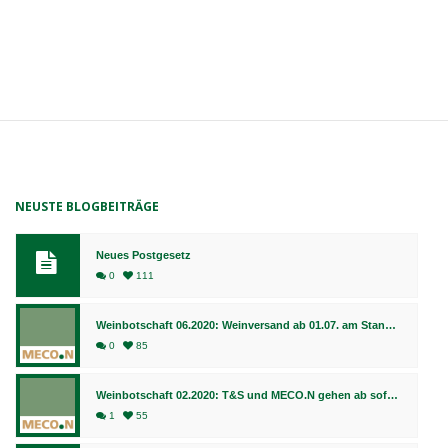
NEUSTE BLOGBEITRÄGE
Neues Postgesetz
0
111
Weinbotschaft 06.2020: Weinversand ab 01.07. am Standort Bingen, Fulfillment weiterhin in Bad Kreuznach
0
85
Weinbotschaft 02.2020: T&S und MECO.N gehen ab sofort gemeinsame Wege
1
55