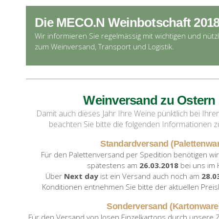
Die MECO.N Weinbotschaft 201
Wir informieren Sie regelmässig mit wichtigen und nütz
zum Weinversand, Transport und Logistik.
Weinversand zu Ostern
Damit auch dieses Jahr Ihre Weine pünktlich bei Ih
beachten Sie bitte die folgenden Informationen
Standardversand (Palettenwar
Für den Palettenversand per Spedition benötigen wi
spätestens am
26.03.2018
bei uns im 
Über
Next day
ist ein Versand auch noch am
28.0
Konditionen entnehmen Sie bitte der aktuellen Preisl
Sonderversand (Kartonware
Für den Versand von losen Einzelkartons durch unsere Z