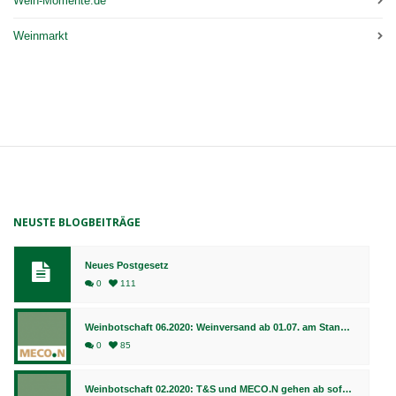
Wein-Momente.de
Weinmarkt
NEUSTE BLOGBEITRÄGE
Neues Postgesetz
0
111
Weinbotschaft 06.2020: Weinversand ab 01.07. am Standort Bingen, Fulfillment weiterhin in Bad Kreuznach
0
85
Weinbotschaft 02.2020: T&S und MECO.N gehen ab sofort gemeinsame Wege