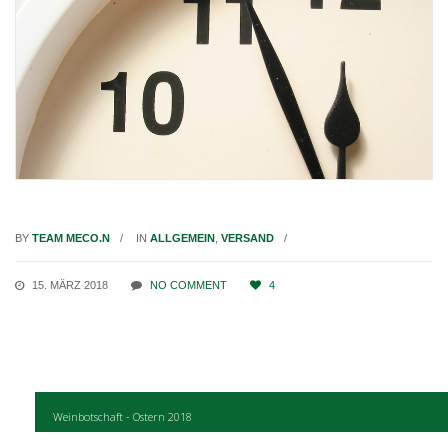
BY
TEAM MECO.N
IN
ALLGEMEIN
,
VERSAND
15. MÄRZ 2018
NO COMMENT
4
Weinbotschaft - Ostern 2018