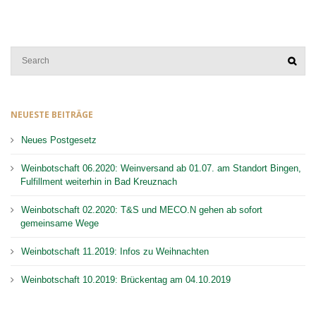
NEUESTE BEITRÄGE
Neues Postgesetz
Weinbotschaft 06.2020: Weinversand ab 01.07. am Standort Bingen,
Fulfillment weiterhin in Bad Kreuznach
Weinbotschaft 02.2020: T&S und MECO.N gehen ab sofort
gemeinsame Wege
Weinbotschaft 11.2019: Infos zu Weihnachten
Weinbotschaft 10.2019: Brückentag am 04.10.2019