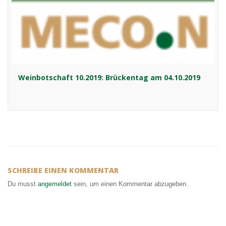
Weinbotschaft 10.2019: Brückentag am 04.10.2019
SCHREIBE EINEN KOMMENTAR
Du musst
angemeldet
sein, um einen Kommentar abzugeben.