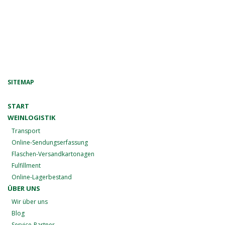
SITEMAP
START
WEINLOGISTIK
Transport
Online-Sendungserfassung
Flaschen-Versandkartonagen
Fulfillment
Online-Lagerbestand
ÜBER UNS
Wir über uns
Blog
Service-Partner