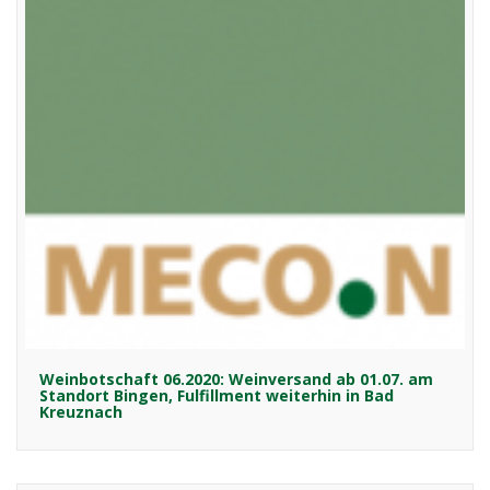
Weinbotschaft 06.2020: Weinversand ab 01.07. am
Standort Bingen, Fulfillment weiterhin in Bad
Kreuznach