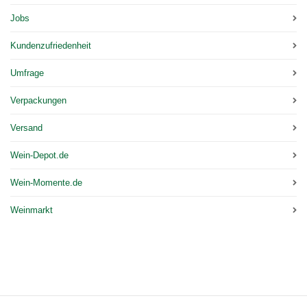
Jobs
Kundenzufriedenheit
Umfrage
Verpackungen
Versand
Wein-Depot.de
Wein-Momente.de
Weinmarkt