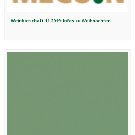
Weinbotschaft 11.2019: Infos zu Weihnachten